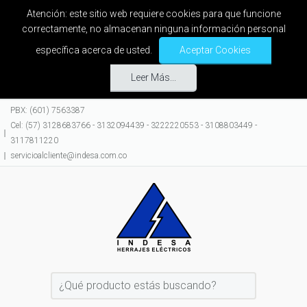
Atención: este sitio web requiere cookies para que funcione
correctamente, no almacenan ninguna información personal
específica acerca de usted.
Aceptar Cookies
Leer Más...
PBX: (601) 7563387
Cel: (57) 3128683766 - 3132094439 - 3222220553 - 3108803449 -
3117811220
servicioalcliente@indesa.com.co