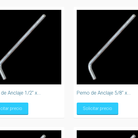
de Anclaje 1/2" x...
Perno de Anclaje 5/8" x...
icitar precio
Solicitar precio