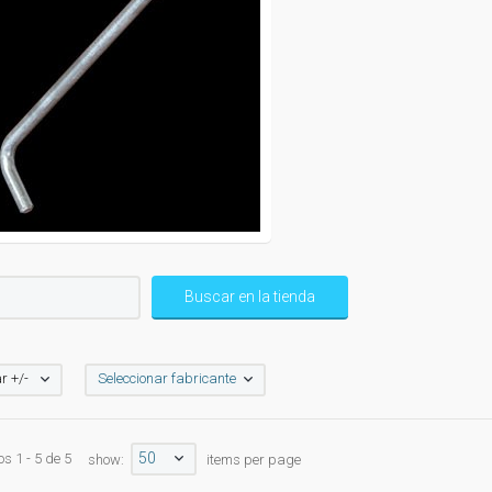
r +/-
Seleccionar fabricante
50
s 1 - 5 de 5
show:
items per page