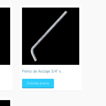
Perno de Anclaje 3/4" x...
Solicitar precio