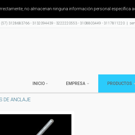
correctamente, no almacenan ninguna información personal específica a
: (57) 3128683766 - 3132094439 - 3222220553 - 3108803449 - 3117811220
ser
INICIO
EMPRESA
PRODUCTOS
S DE ANCLAJE