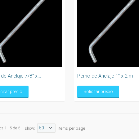
de Anclaje 7/8" x...
Perno de Anclaje 1" x 2 m
icitar precio
Solicitar precio
50
s 1 - 5 de 5
show:
items per page