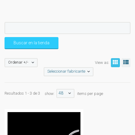
Ordenar +/-
View as:
Seleccionar fabricante
48
Resultados 1 - 3 de 3
show:
items per page