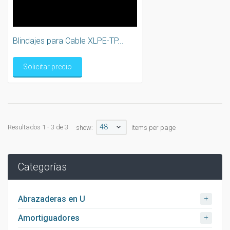
Blindajes para Cable XLPE-TP...
Solicitar precio
48
Resultados 1 - 3 de 3
show:
items per page
Categorías
+
Abrazaderas en U
+
Amortiguadores