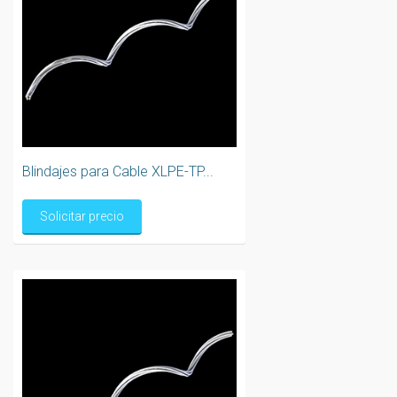
Blindajes para Cable XLPE-TP...
Solicitar precio