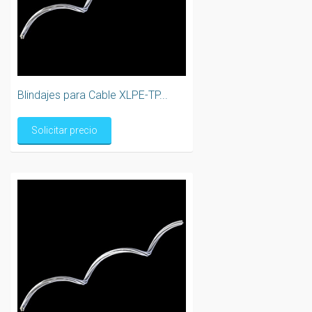
Blindajes para Cable XLPE-TP...
Solicitar precio