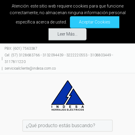
Atención: este sitio web requiere cookies para que funcione
correctamente, no almacenan ninguna información personal
específica acerca de usted.
Aceptar Cookies
Leer Más...
PBX: (601) 7563387
Cel: (57) 3128683766 - 3132094439 - 3222220553 - 3108803449 -
3117811220
servicioalcliente@indesa.com.co