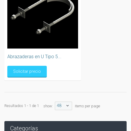
Abrazaderas en U Tipo 5...
Solicitar precio
48
Resultados 1 - 1 de 1
show:
items per page
Categorías