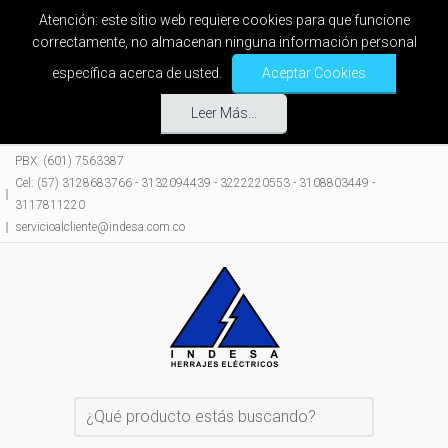
Atención: este sitio web requiere cookies para que funcione
correctamente, no almacenan ninguna información personal
específica acerca de usted.
Aceptar Cookies
Leer Más...
PBX: (601) 7563387
Cel: (57) 3128683766 - 3132094439 - 3222220553 - 3108803449 -
3117811220
servicioalcliente@indesa.com.co