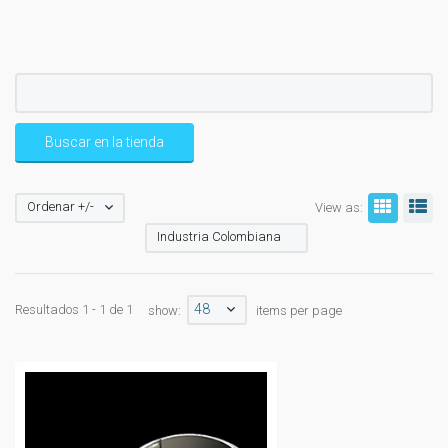
Ordenar +/-
View as:
Industria Colombiana
48
Resultados 1 - 1 de 1
show:
items per page