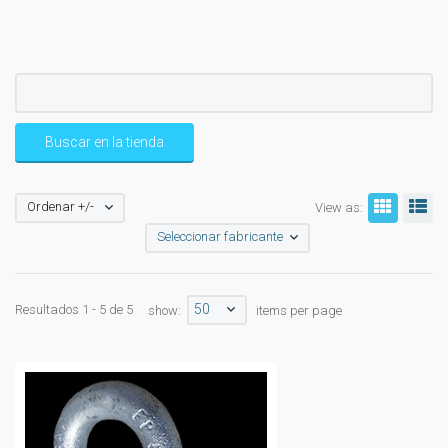
Ordenar +/-
View as:
Seleccionar fabricante
50
Resultados 1 - 5 de 5
show:
items per page