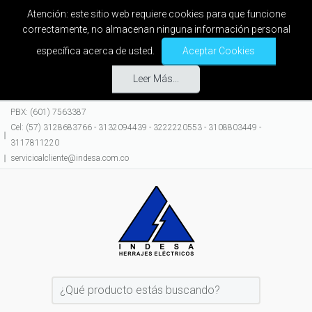
Atención: este sitio web requiere cookies para que funcione
correctamente, no almacenan ninguna información personal
específica acerca de usted.
Aceptar Cookies
Leer Más...
PBX: (601) 7563387
Cel: (57) 3128683766 - 3132094439 - 3222220553 - 3108803449 -
3117811220
servicioalcliente@indesa.com.co