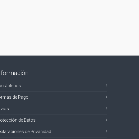
nformación
ontáctenos
ormas de Pago
nvios
otección de Datos
claraciones de Privacidad