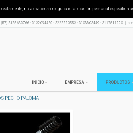
correctamente, no almacenan ninguna información personal específica a
: (57) 3128683766 - 3132094439 - 3222220553 - 3108803449 - 3117811220
ser
INICIO
EMPRESA
PRODUCTOS
OS PECHO PALOMA