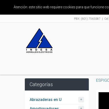
Atención: este sitio web requiere cookies para que funcione 
PBX: (601) 7563387
Cel
ESPIG
Categorías
+
Abrazaderas en U
+
Amortiguadores