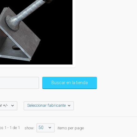
r +/-
Seleccionar fabricante
50
s 1 - 1 de 1
show:
items per page