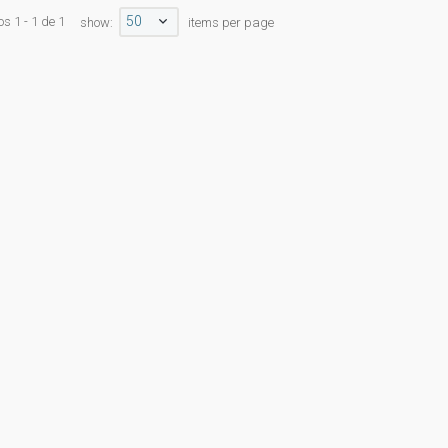
50
s 1 - 1 de 1
show:
items per page