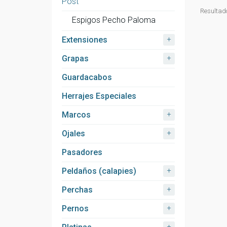
Post
Resultado
Espigos Pecho Paloma
+
Extensiones
+
Grapas
Guardacabos
Herrajes Especiales
+
Marcos
+
Ojales
Pasadores
+
Peldaños (calapies)
+
Perchas
+
Pernos
+