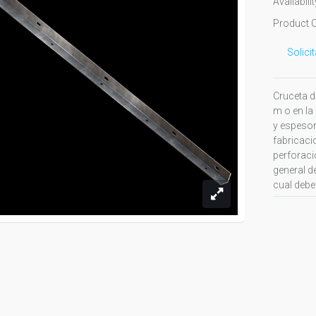
Availabilit
Product 
Solici
Cruceta d
m o en la
y espesor 
fabricaci
perforaci
general d
cual debe 