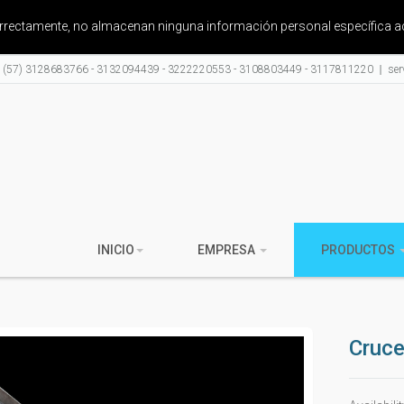
correctamente, no almacenan ninguna información personal específica a
: (57) 3128683766 - 3132094439 - 3222220553 - 3108803449 - 3117811220
ser
INICIO
EMPRESA
PRODUCTOS
Cruce