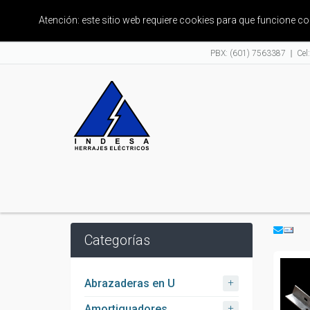
Atención: este sitio web requiere cookies para que funcione 
PBX: (601) 7563387
Cel
Categorías
+
Abrazaderas en U
+
Amortiguadores