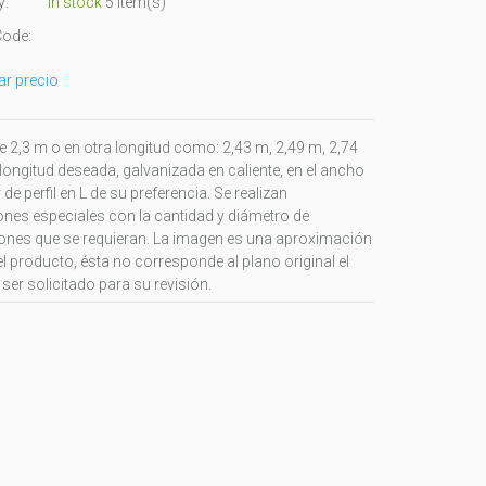
y:
in stock
5 item(s)
Code:
tar precio
e 2,3 m o en otra longitud como: 2,43 m, 2,49 m, 2,74
 longitud deseada, galvanizada en caliente, en el ancho
de perfil en L de su preferencia. Se realizan
ones especiales con la cantidad y diámetro de
ones que se requieran. La imagen es una aproximación
el producto, ésta no corresponde al plano original el
ser solicitado para su revisión.