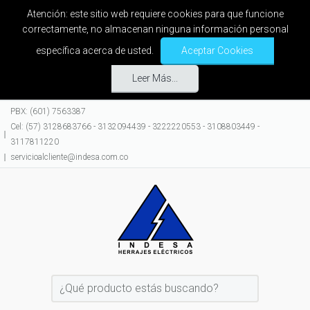
Atención: este sitio web requiere cookies para que funcione
correctamente, no almacenan ninguna información personal
específica acerca de usted.
Aceptar Cookies
Leer Más...
PBX: (601) 7563387
Cel: (57) 3128683766 - 3132094439 - 3222220553 - 3108803449 -
3117811220
servicioalcliente@indesa.com.co