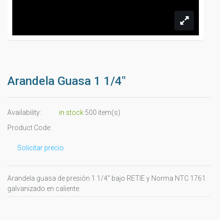
Arandela Guasa 1 1/4"
Availability:
in stock
500 item(s)
Product Code:
Solicitar precio
Arandela guasa de presión 1 1/4" bajo RETIE y Norma NTC 1761
galvanizado en caliente.