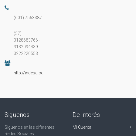
(601) 7563387
(57)
3128683766 -
3132094439 -
3222220553
http://indesa.com.co
Siguenos
De Interés
Siguenos en las diferentes
Mi Cuenta
Redes Sociales.