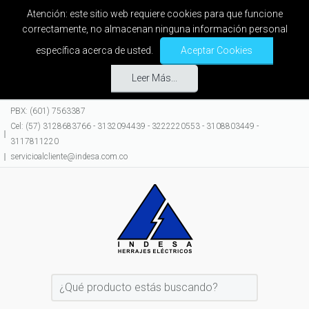
Atención: este sitio web requiere cookies para que funcione
correctamente, no almacenan ninguna información personal
específica acerca de usted.
Aceptar Cookies
Leer Más...
PBX: (601) 7563387
Cel: (57) 3128683766 - 3132094439 - 3222220553 - 3108803449 -
3117811220
servicioalcliente@indesa.com.co